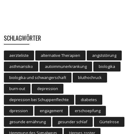
SCHLAGWÖRTER
aerzteliste
alternative Therapien
angststörung
asthmarisiko
autoimmunerkrankung
biologika
biologika und schwangerschaft
bluthochruck
burn-out
depression
depression bei Schuppenflechte
diabetes
dpression
engagement
erschoepfung
gesunde ernährung
gesunder schlaf
Gürtelrose
Hemmung des Signalwegs
Herpes zoster