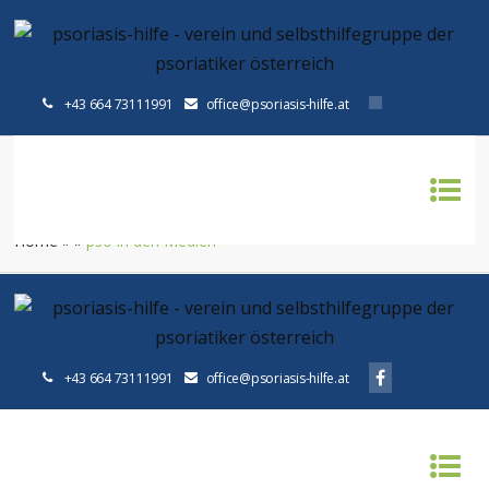
+43 664 73111991
office@psoriasis-hilfe.at
PSO IN DEN MEDIEN
Home
»
»
pso in den Medien
+43 664 73111991
office@psoriasis-hilfe.at