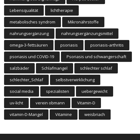
Lebensqualität
lichtherapie
metabolisches syndrom
Mikronährstoffe
nahrungsergänzung
nahrungsergänzungsmittel
omega-3-fettsäuren
psoriasis
psoriasis-arthritis
psoriasis und COVID-19
Psoriasis und schwangerschaft
salzbäder
Schlafmangel
schlechter schlaf
schlechter_Schlaf
selbstverwirklichung
social media
spezialisten
uebergewicht
uv-licht
verein obmann
Vitamin-D
vitamin-D-Mangel
Vitamine
weisbriach