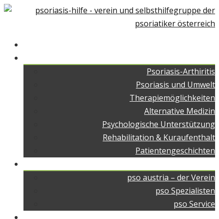
Home
Über Psoriasis
Psoriasis-Arthiritis
Psoriasis und Umwelt
Therapiemöglichkeiten
Alternative Medizin
Psychologische Unterstützung
Rehabilitation & Kuraufenthalt
Patientengeschichten
pso austria
pso austria – der Verein
pso Spezialisten
pso Service
pso Medien