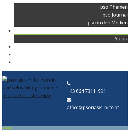
pso Themen
pso Journal
pso in den Medien
pso news
Archiv
Kontakt
Home
pso Bad
+43 664 73111991
office@psoriasis-hilfe.at