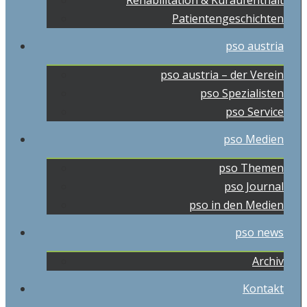
Rehabilitation & Kuraufenthalt
Patientengeschichten
pso austria
pso austria – der Verein
pso Spezialisten
pso Service
pso Medien
pso Themen
pso Journal
pso in den Medien
pso news
Archiv
Kontakt