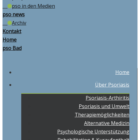
pso in den Medien
pso news
Archiv
Kontakt
Home
pso Bad
Home
Über Psoriasis
Psoriasis-Arthiritis
Psoriasis und Umwelt
Therapiemöglichkeiten
Alternative Medizin
Psychologische Unterstützung