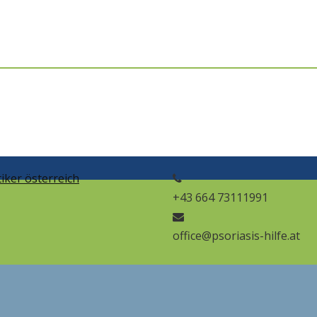
+43 664 73111991
office@psoriasis-hilfe.at