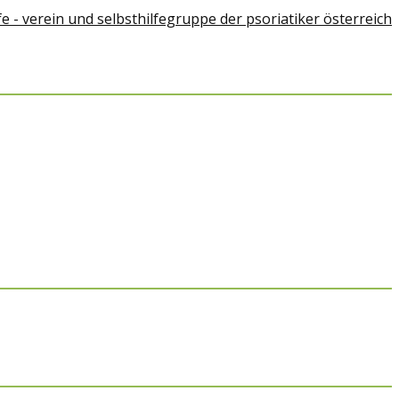
Home
Über Psoriasis
Psoriasis-Arthiritis
Psoriasis und Umwelt
Therapiemöglichkeiten
Alternative Medizin
Psychologische Unterstützung
Rehabilitation & Kuraufenthalt
Patientengeschichten
pso austria
pso austria – der Verein
pso Spezialisten
pso Service
pso Medien