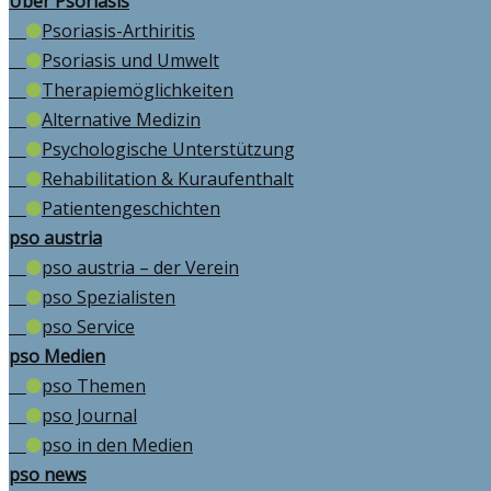
Über Psoriasis
Psoriasis-Arthiritis
Psoriasis und Umwelt
Therapiemöglichkeiten
Alternative Medizin
Psychologische Unterstützung
Rehabilitation & Kuraufenthalt
Patientengeschichten
pso austria
pso austria – der Verein
pso Spezialisten
pso Service
pso Medien
pso Themen
pso Journal
pso in den Medien
pso news