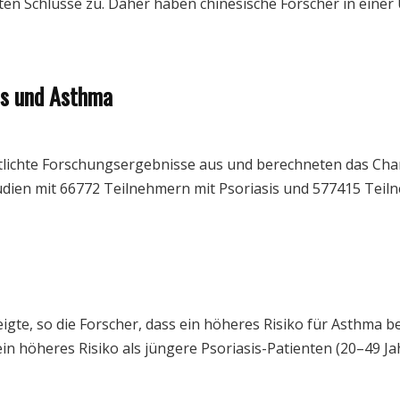
en Schlüsse zu. Daher haben chinesische Forscher in einer
is und Asthma
tlichte Forschungsergebnisse aus und berechneten das Chan
dien mit 66772 Teilnehmern mit Psoriasis und 577415 Teiln
te, so die Forscher, dass ein höheres Risiko für Asthma be
ein höheres Risiko als jüngere Psoriasis-Patienten (20–49 Ja