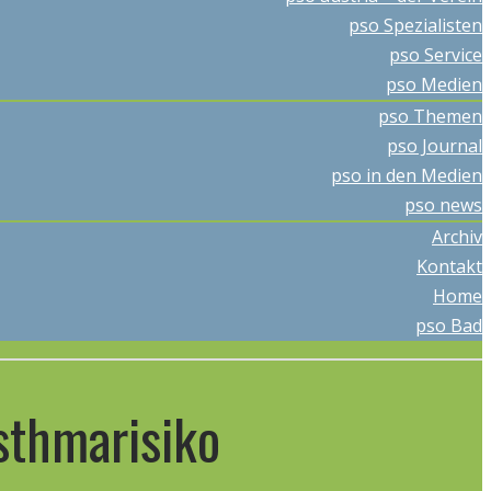
pso Spezialisten
pso Service
pso Medien
pso Themen
pso Journal
pso in den Medien
pso news
Archiv
Kontakt
Home
pso Bad
sthmarisiko