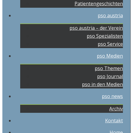
Patientengeschichten
pso austria
pso austria – der Verein
pso Spezialisten
pso Service
pso Medien
pso Themen
pso Journal
pso in den Medien
pso news
Archiv
Kontakt
Home