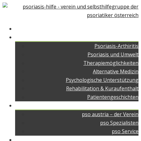
Home
Über Psoriasis
Psoriasis-Arthiritis
Psoriasis und Umwelt
Therapiemöglichkeiten
Alternative Medizin
Psychologische Unterstützung
Rehabilitation & Kuraufenthalt
Patientengeschichten
pso austria
pso austria – der Verein
pso Spezialisten
pso Service
pso Medien