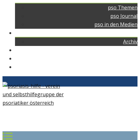
pso Themen
pso Journal
pso in den Medien
pso news
Archiv
Kontakt
Home
pso Bad
+43 664 73111991
office@psoriasis-hilfe.at