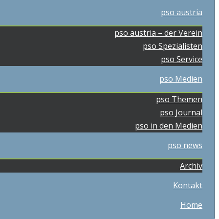
pso austria
pso austria – der Verein
pso Spezialisten
pso Service
pso Medien
pso Themen
pso Journal
pso in den Medien
pso news
Archiv
Kontakt
Home