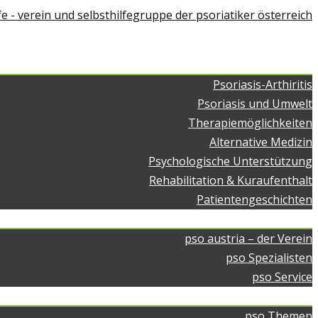
Home
Über Psoriasis
Psoriasis-Arthiritis
Psoriasis und Umwelt
Therapiemöglichkeiten
Alternative Medizin
Psychologische Unterstützung
Rehabilitation & Kuraufenthalt
Patientengeschichten
pso austria
pso austria – der Verein
pso Spezialisten
pso Service
pso Medien
pso Themen