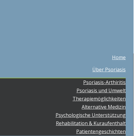
Home
Über Psoriasis
Psoriasis-Arthiritis
Psoriasis und Umwelt
Therapiemöglichkeiten
Alternative Medizin
Psychologische Unterstützung
Rehabilitation & Kuraufenthalt
Patientengeschichten