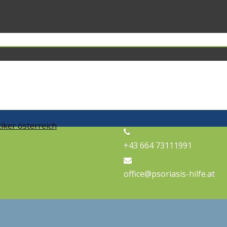
+43 664 73111991
office@psoriasis-hilfe.at