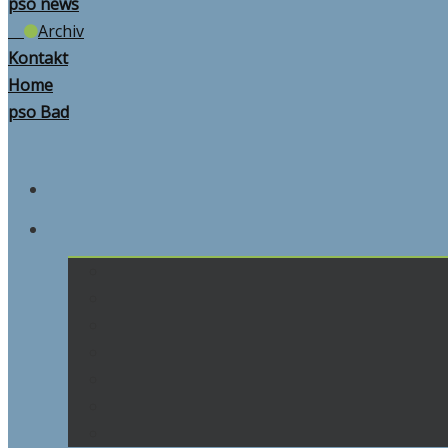
pso news
Archiv
Kontakt
Home
pso Bad