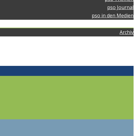
pso Journal
pso in den Medien
pso news
Archiv
Kontakt
Home
pso Bad