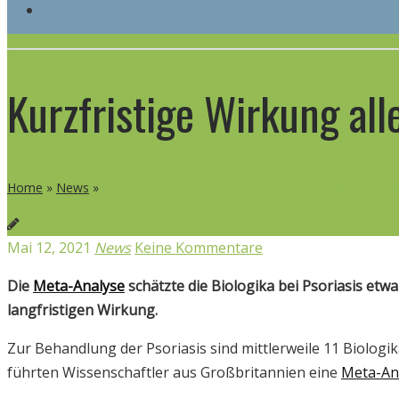
Kurzfristige Wirkung all
Home
»
News
»
Kurzfristige Wirkung aller Biologika in etwa vergleic
Mai 12, 2021
News
Keine Kommentare
Die
Meta-Analyse
schätzte die Biologika bei Psoriasis etwa
langfristigen Wirkung.
Zur Behandlung der Psoriasis sind mittlerweile 11 Biolog
führten Wissenschaftler aus Großbritannien eine
Meta-An