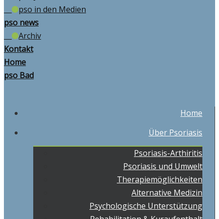
pso in den Medien
pso news
Archiv
Kontakt
Home
pso Bad
Home
Über Psoriasis
Psoriasis-Arthiritis
Psoriasis und Umwelt
Therapiemöglichkeiten
Alternative Medizin
Psychologische Unterstützung