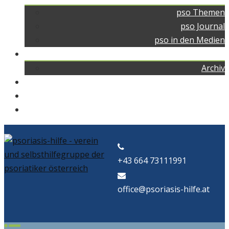
pso Themen
pso Journal
pso in den Medien
pso news
Archiv
Kontakt
Home
pso Bad
+43 664 73111991
office@psoriasis-hilfe.at