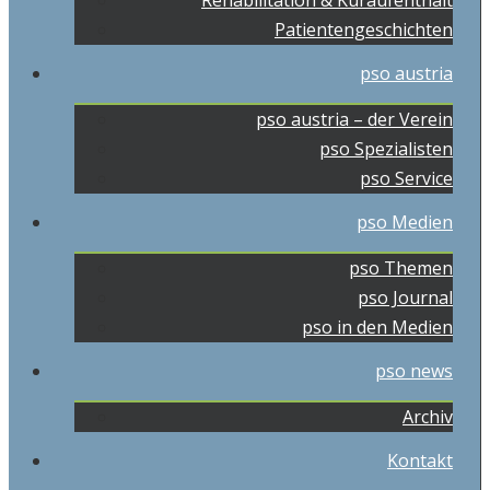
Rehabilitation & Kuraufenthalt
Patientengeschichten
pso austria
pso austria – der Verein
pso Spezialisten
pso Service
pso Medien
pso Themen
pso Journal
pso in den Medien
pso news
Archiv
Kontakt