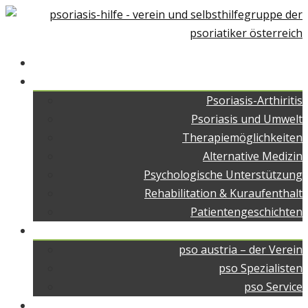
Home
Über Psoriasis
Psoriasis-Arthiritis
Psoriasis und Umwelt
Therapiemöglichkeiten
Alternative Medizin
Psychologische Unterstützung
Rehabilitation & Kuraufenthalt
Patientengeschichten
pso austria
pso austria – der Verein
pso Spezialisten
pso Service
pso Medien