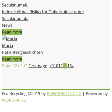
Kein erhöhtes Risiko für Tuberkulose unter
Secukinumab.
News
Read more
Maria
Patientengeschichten
Read more
Page 12 of 13
First page
...
«
9
10
11
12
13
»
Eco Recycling @2019 by
PREMIUMCODING
| Powered by:
WORDPRESS