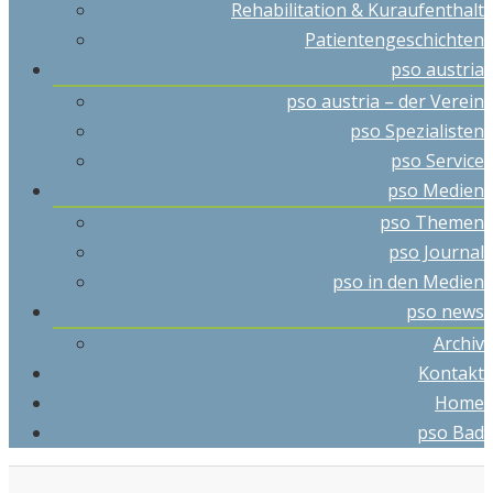
Rehabilitation & Kuraufenthalt
Patientengeschichten
pso austria
pso austria – der Verein
pso Spezialisten
pso Service
pso Medien
pso Themen
pso Journal
pso in den Medien
pso news
Archiv
Kontakt
Home
pso Bad