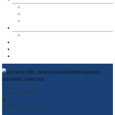
pso Themen
pso Journal
pso in den Medien
pso news
Archiv
Kontakt
Home
pso Bad
+43 664 73111991
office@psoriasis-hilfe.at