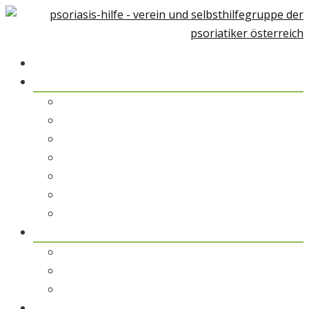
Home
Über Psoriasis
Psoriasis-Arthiritis
Psoriasis und Umwelt
Therapiemöglichkeiten
Alternative Medizin
Psychologische Unterstützung
Rehabilitation & Kuraufenthalt
Patientengeschichten
pso austria
pso austria – der Verein
pso Spezialisten
pso Service
pso Medien