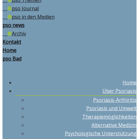
pso Themen
pso Journal
pso in den Medien
pso news
Archiv
Kontakt
Home
pso Bad
Home
Über Psoriasis
Psoriasis-Arthiritis
Psoriasis und Umwelt
Therapiemöglichkeiten
Alternative Medizin
Psychologische Unterstützung