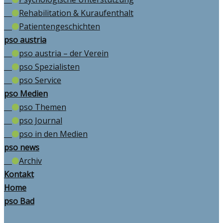
Rehabilitation & Kuraufenthalt
Patientengeschichten
pso austria
pso austria – der Verein
pso Spezialisten
pso Service
pso Medien
pso Themen
pso Journal
pso in den Medien
pso news
Archiv
Kontakt
Home
pso Bad