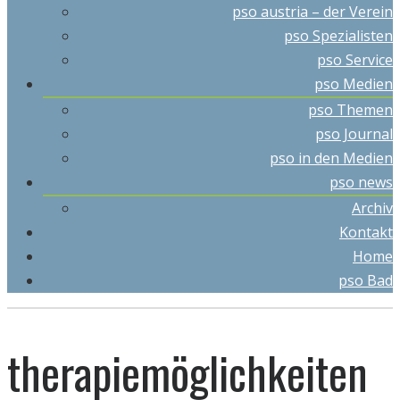
pso austria – der Verein
pso Spezialisten
pso Service
pso Medien
pso Themen
pso Journal
pso in den Medien
pso news
Archiv
Kontakt
Home
pso Bad
therapiemöglichkeiten