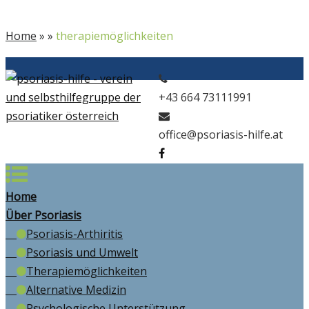
Home
»
»
therapiemöglichkeiten
+43 664 73111991
office@psoriasis-hilfe.at
Home
Über Psoriasis
Psoriasis-Arthiritis
Psoriasis und Umwelt
Therapiemöglichkeiten
Alternative Medizin
Psychologische Unterstützung