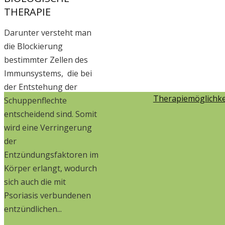
THERAPIE
Darunter versteht man
die Blockierung
bestimmter Zellen des
Immunsystems, die bei
der Entstehung der
Therapiemöglichke
Schuppenflechte
entscheidend sind. Somit
wird eine Verringerung
der
Entzündungsfaktoren im
Körper erlangt, wodurch
sich auch die mit
Psoriasis verbundenen
entzündlichen...