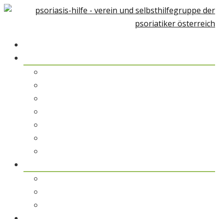
Home
Über Psoriasis
Psoriasis-Arthiritis
Psoriasis und Umwelt
Therapiemöglichkeiten
Alternative Medizin
Psychologische Unterstützung
Rehabilitation & Kuraufenthalt
Patientengeschichten
pso austria
pso austria – der Verein
pso Spezialisten
pso Service
pso Medien