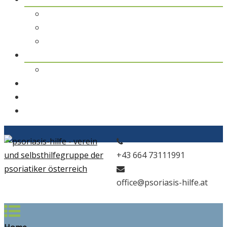
pso Themen
pso Journal
pso in den Medien
pso news
Archiv
Kontakt
Home
pso Bad
+43 664 73111991
office@psoriasis-hilfe.at