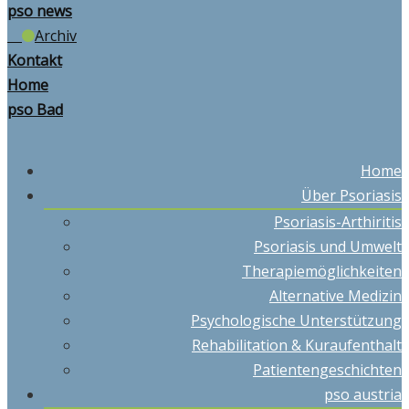
pso news
Archiv
Kontakt
Home
pso Bad
Home
Über Psoriasis
Psoriasis-Arthiritis
Psoriasis und Umwelt
Therapiemöglichkeiten
Alternative Medizin
Psychologische Unterstützung
Rehabilitation & Kuraufenthalt
Patientengeschichten
pso austria