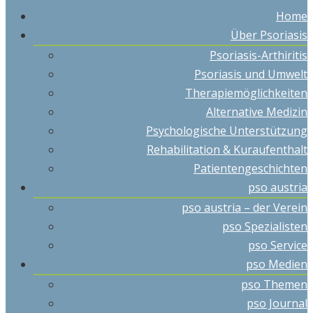
Home
Über Psoriasis
Psoriasis-Arthiritis
Psoriasis und Umwelt
Therapiemöglichkeiten
Alternative Medizin
Psychologische Unterstützung
Rehabilitation & Kuraufenthalt
Patientengeschichten
pso austria
pso austria – der Verein
pso Spezialisten
pso Service
pso Medien
pso Themen
pso Journal