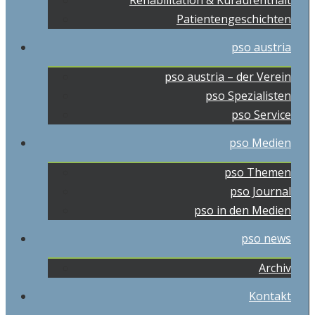
Rehabilitation & Kuraufenthalt
Patientengeschichten
pso austria
pso austria – der Verein
pso Spezialisten
pso Service
pso Medien
pso Themen
pso Journal
pso in den Medien
pso news
Archiv
Kontakt