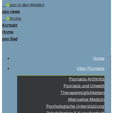
pso in den Medien
pso news
Archiv
Kontakt
Home
pso Bad
Home
Über Psoriasis
Psoriasis-Arthiritis
Psoriasis und Umwelt
Therapiemöglichkeiten
Alternative Medizin
Psychologische Unterstützung