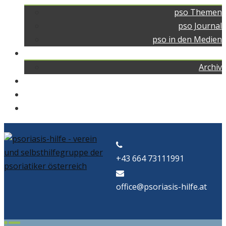
pso Themen
pso Journal
pso in den Medien
pso news
Archiv
Kontakt
Home
pso Bad
+43 664 73111991
office@psoriasis-hilfe.at