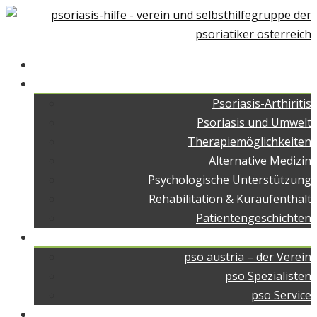
Home
Über Psoriasis
Psoriasis-Arthiritis
Psoriasis und Umwelt
Therapiemöglichkeiten
Alternative Medizin
Psychologische Unterstützung
Rehabilitation & Kuraufenthalt
Patientengeschichten
pso austria
pso austria – der Verein
pso Spezialisten
pso Service
pso Medien