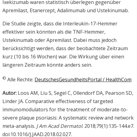
Ixekizumab waren statistisch überlegen gegenüber
Apremilast, Etanercept, Adalimumab und Ustekinumab.
Die Studie zeigte, dass die Interleukin-17-Hemmer
effektiver sein könnten als die TNF-Hemmer,
Ustekinumab oder Apremilast. Dabei muss jedoch
berücksichtigt werden, dass der beobachtete Zeitraum
kurz (10 bis 16 Wochen) war. Die Wirkung über einen
längeren Zeitraum könnte anders sein.
©
Alle Rechte:
DeutschesGesundheitsPortal / HealthCom
Autor:
Loos AM, Liu S, Segel C, Ollendorf DA, Pearson SD,
Linder JA. Comparative effectiveness of targeted
immunomodulators for the treatment of moderate-to-
severe plaque psoriasis: A systematic review and network
meta-analysis.
J Am Acad Dermatol
. 2018;79(1):135-144.e7.
doi:10.1016/J.JAAD.2018.02.027.