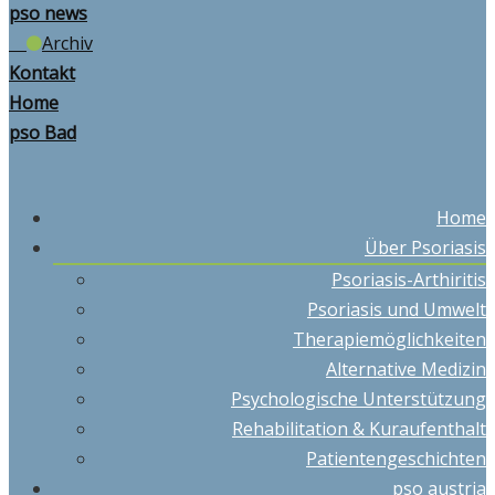
pso news
Archiv
Kontakt
Home
pso Bad
Home
Über Psoriasis
Psoriasis-Arthiritis
Psoriasis und Umwelt
Therapiemöglichkeiten
Alternative Medizin
Psychologische Unterstützung
Rehabilitation & Kuraufenthalt
Patientengeschichten
pso austria