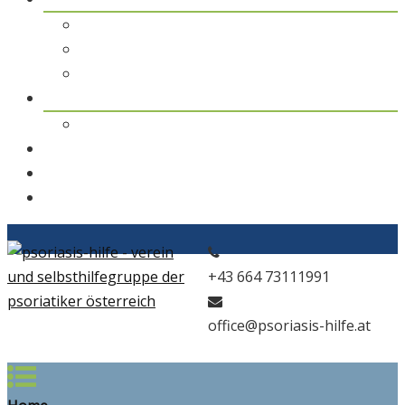
pso Themen
pso Journal
pso in den Medien
pso news
Archiv
Kontakt
Home
pso Bad
+43 664 73111991
office@psoriasis-hilfe.at