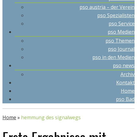
pso austria – der Verein
pso Spezialisten
pso Service
pso Medien
pso Themen
pso Journal
pso in den Medien
pso news
Archiv
Kontakt
Home
pso Bad
Home
»
hemmung des signalwegs