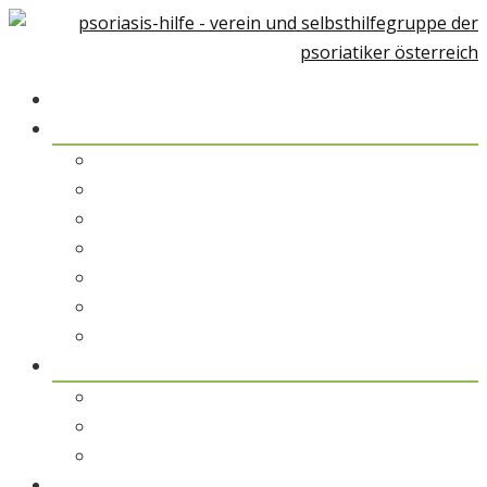
Home
Über Psoriasis
Psoriasis-Arthiritis
Psoriasis und Umwelt
Therapiemöglichkeiten
Alternative Medizin
Psychologische Unterstützung
Rehabilitation & Kuraufenthalt
Patientengeschichten
pso austria
pso austria – der Verein
pso Spezialisten
pso Service
pso Medien