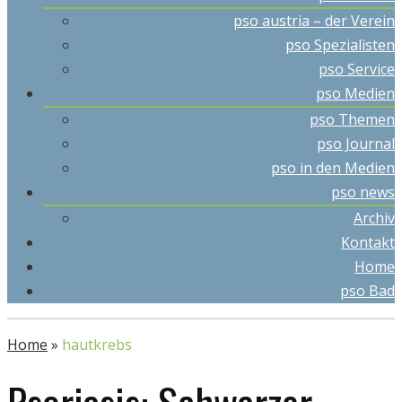
pso austria – der Verein
pso Spezialisten
pso Service
pso Medien
pso Themen
pso Journal
pso in den Medien
pso news
Archiv
Kontakt
Home
pso Bad
Home
»
hautkrebs