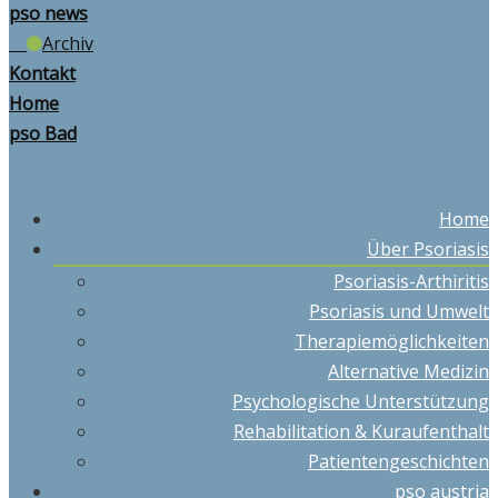
pso news
Archiv
Kontakt
Home
pso Bad
Home
Über Psoriasis
Psoriasis-Arthiritis
Psoriasis und Umwelt
Therapiemöglichkeiten
Alternative Medizin
Psychologische Unterstützung
Rehabilitation & Kuraufenthalt
Patientengeschichten
pso austria