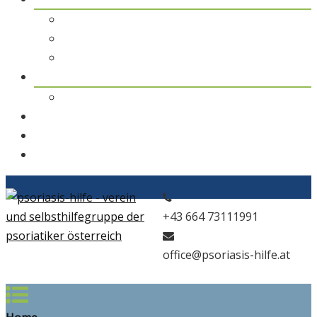
pso Themen
pso Journal
pso in den Medien
pso news
Archiv
Kontakt
Home
pso Bad
+43 664 73111991
office@psoriasis-hilfe.at