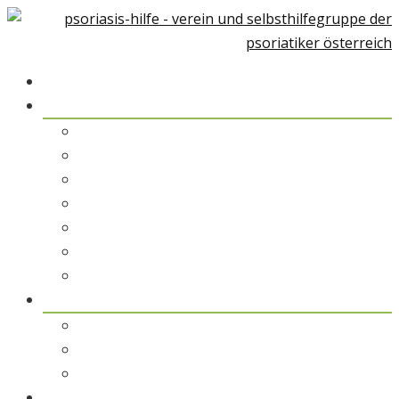
Home
Über Psoriasis
Psoriasis-Arthiritis
Psoriasis und Umwelt
Therapiemöglichkeiten
Alternative Medizin
Psychologische Unterstützung
Rehabilitation & Kuraufenthalt
Patientengeschichten
pso austria
pso austria – der Verein
pso Spezialisten
pso Service
pso Medien