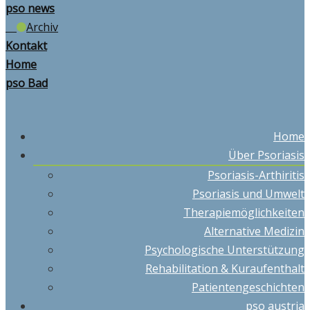
pso news
Archiv
Kontakt
Home
pso Bad
Home
Über Psoriasis
Psoriasis-Arthiritis
Psoriasis und Umwelt
Therapiemöglichkeiten
Alternative Medizin
Psychologische Unterstützung
Rehabilitation & Kuraufenthalt
Patientengeschichten
pso austria