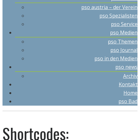
pso austria – der Verein
pso Spezialisten
pso Service
pso Medien
pso Themen
pso Journal
pso in den Medien
pso news
Archiv
Kontakt
Home
pso Bad
Shortcodes: