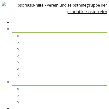
Home
Über Psoriasis
Psoriasis-Arthiritis
Psoriasis und Umwelt
Therapiemöglichkeiten
Alternative Medizin
Psychologische Unterstützung
Rehabilitation & Kuraufenthalt
Patientengeschichten
pso austria
pso austria – der Verein
pso Spezialisten
pso Service
pso Medien