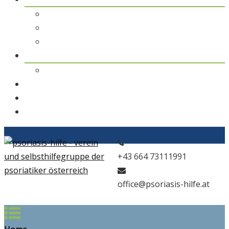
pso Themen
pso Journal
pso in den Medien
pso news
Archiv
Kontakt
Home
pso Bad
+43 664 73111991
office@psoriasis-hilfe.at